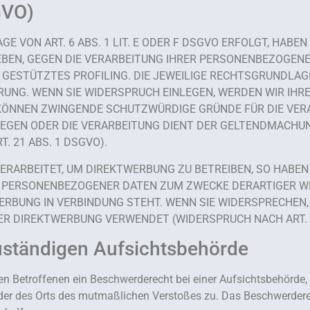
GVO)
VON ART. 6 ABS. 1 LIT. E ODER F DSGVO ERFOLGT, HABEN 
EBEN, GEGEN DIE VERARBEITUNG IHRER PERSONENBEZOGENE
 GESTÜTZTES PROFILING. DIE JEWEILIGE RECHTSGRUNDLAGE
UNG. WENN SIE WIDERSPRUCH EINLEGEN, WERDEN WIR IH
R KÖNNEN ZWINGENDE SCHUTZWÜRDIGE GRÜNDE FÜR DIE VERA
WIEGEN ODER DIE VERARBEITUNG DIENT DER GELTENDMACHU
 21 ABS. 1 DSGVO).
ARBEITET, UM DIREKTWERBUNG ZU BETREIBEN, SO HABEN 
R PERSONENBEZOGENER DATEN ZUM ZWECKE DERARTIGER WER
TWERBUNG IN VERBINDUNG STEHT. WENN SIE WIDERSPRECHE
R DIREKTWERBUNG VERWENDET (WIDERSPRUCH NACH ART. 2
uständigen Aufsichts­behörde
n Betroffenen ein Beschwerderecht bei einer Aufsichtsbehörde, 
 oder des Orts des mutmaßlichen Verstoßes zu. Das Beschwerder