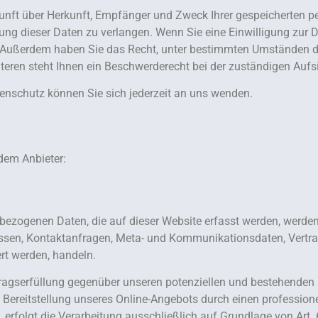
skunft über Herkunft, Empfänger und Zweck Ihrer gespeicherten 
ng dieser Daten zu verlangen. Wenn Sie eine Einwilligung zur D
en. Außerdem haben Sie das Recht, unter bestimmten Umständen d
eren steht Ihnen ein Beschwerderecht bei der zuständigen Aufs
nschutz können Sie sich jederzeit an uns wenden.
ndem Anbieter:
bezogenen Daten, die auf dieser Website erfasst werden, werden
dressen, Kontaktanfragen, Meta- und Kommunikationsdaten, Vertr
ert werden, handeln.
ragserfüllung gegenüber unseren potenziellen und bestehenden K
n Bereitstellung unseres Online-Angebots durch einen professionel
 erfolgt die Verarbeitung ausschließlich auf Grundlage von Art.