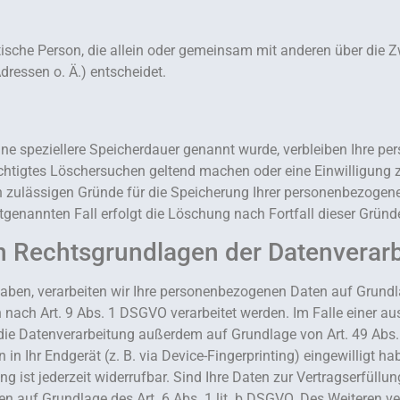
ristische Person, die allein oder gemeinsam mit anderen über die
ressen o. Ä.) entscheidet.
ine speziellere Speicherdauer genannt wurde, verbleiben Ihre pe
echtigtes Löschersuchen geltend machen oder eine Einwilligung 
ch zulässigen Gründe für die Speicherung Ihrer personenbezogene
tgenannten Fall erfolgt die Löschung nach Fortfall dieser Gründ
n Rechtsgrundlagen der Datenverarb
haben, verarbeiten wir Ihre personenbezogenen Daten auf Grundla
 nach Art. 9 Abs. 1 DSGVO verarbeitet werden. Im Falle einer au
die Datenverarbeitung außerdem auf Grundlage von Art. 49 Abs. 
in Ihr Endgerät (z. B. via Device-Fingerprinting) eingewilligt ha
 ist jederzeit widerrufbar. Sind Ihre Daten zur Vertragserfüllu
n auf Grundlage des Art. 6 Abs. 1 lit. b DSGVO. Des Weiteren ver