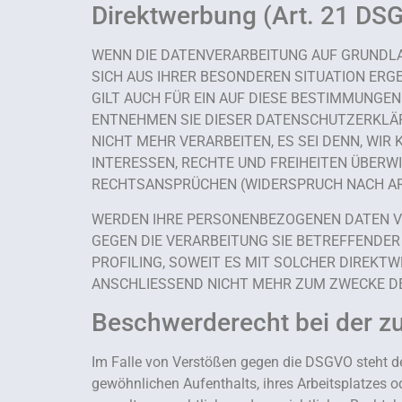
Direktwerbung (Art. 21 DS
WENN DIE DATENVERARBEITUNG AUF GRUNDLAGE 
SICH AUS IHRER BESONDEREN SITUATION ERG
GILT AUCH FÜR EIN AUF DIESE BESTIMMUNGEN
ENTNEHMEN SIE DIESER DATENSCHUTZERKLÄR
NICHT MEHR VERARBEITEN, ES SEI DENN, WI
INTERESSEN, RECHTE UND FREIHEITEN ÜBER
RECHTSANSPRÜCHEN (WIDERSPRUCH NACH ART.
WERDEN IHRE PERSONENBEZOGENEN DATEN VER
GEGEN DIE VERARBEITUNG SIE BETREFFENDE
PROFILING, SOWEIT ES MIT SOLCHER DIREK
ANSCHLIESSEND NICHT MEHR ZUM ZWECKE DE
Beschwerde­recht bei der z
Im Falle von Verstößen gegen die DSGVO steht de
gewöhnlichen Aufenthalts, ihres Arbeitsplatzes